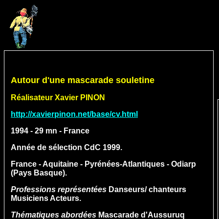
Autour d'une mascarade souletine
Réalisateur Xavier PINON
http://xavierpinon.net/base/cv.html
1994
-
29 mn - France
Année de sélection CdC 1999.
France
-
Aquitaine
-
Pyrénées-Atlantiques
-
Odiarp
(Pays Basque).
Professions représentées
Danseurs/ chanteurs
Musiciens Acteurs.
Thématiques abordées
Mascarade d'Aussuruq