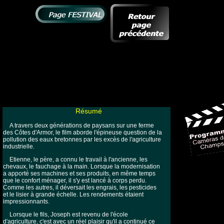
Résumé
A travers deux générations de paysans sur une ferme
des Côtes d'Armor, le film aborde l'épineuse question de la
pollution des eaux bretonnes par les excès de l'agriculture
industrielle.
Etienne, le père, a connu le travail à l'ancienne, les
chevaux, le fauchage à la main. Lorsque la modernisation
a apporté ses machines et ses produits, en même temps
que le confort ménager, il s'y est lancé à corps perdu.
Comme les autres, il déversait les engrais, les pesticides
et le lisier à grande échelle. Les rendements étaient
impressionnants.
Lorsque le fils, Joseph est revenu de l'école
d'agriculture, c'est avec un réel plaisir qu'il a continué ce