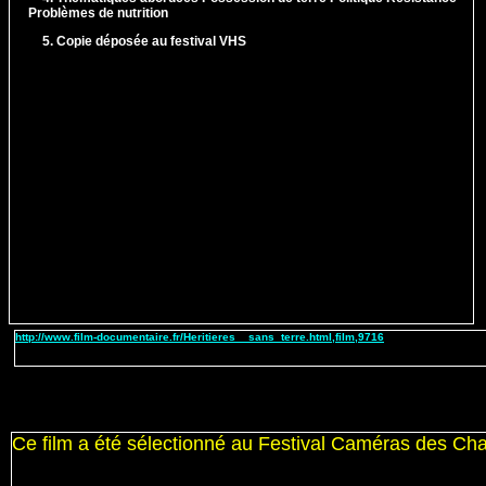
Problèmes de nutrition
5. Copie déposée au festival
VHS
http://www.film-documentaire.fr/Heritieres__sans_terre.html,film,971
6
Ce film a été sélectionné au Festival Caméras des C