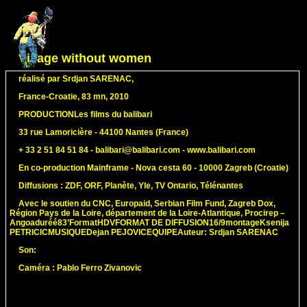
Village without women
réalisé par Srdjan SARENAC,
France-Croatie, 83 mn, 2010
PRODUCTIONLes films du balibari
33 rue Lamoricière - 44100 Nantes (France)
+ 33 2 51 84 51 84 - balibari@balibari.com - www.balibari.com
En co-production Mainframe - Nova cesta 60 - 10000 Zagreb (Croatie)
Diffusions : ZDF, ORF, Planète, Yle, TV Ontario, Télénantes
Avec le soutien du CNC, Europaid, Serbian Film Fund, Zagreb Dox,
Région Pays de la Loire, département de la Loire-Atlantique, Procirep –
Angoaduréé83’FormatHDVFORMAT DE DIFFUSION16/9montageKsenija
PETRICICMUSIQUEDejan PEJOVICEQUIPEAuteur: Srdjan SARENAC
Son:
Caméra : Pablo Ferro Zivanovic