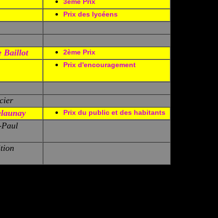
3ème Prix
Prix des lycéens
 Baillot
2ème Prix
Prix d'encouragement
cier
elaunay
Prix du public et des habitants
-Paul
tion