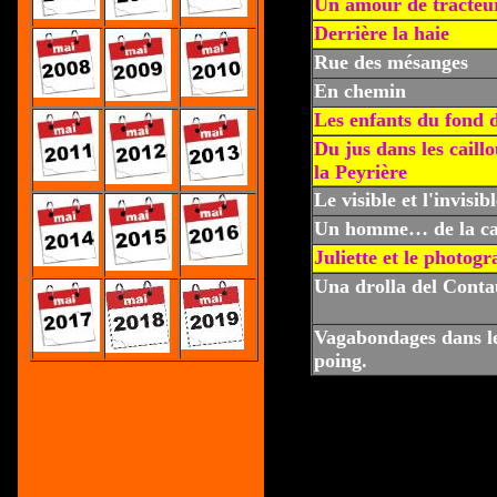
Un amour de tracteu
Derrière la haie
Rue des mésanges
En chemin
Les enfants du fond 
Du jus dans les caillo
la Peyrière
Le visible et l'invisib
Un homme… de la c
Juliette et le photog
Una drolla del Conta
Vagabondages dans l
poing.