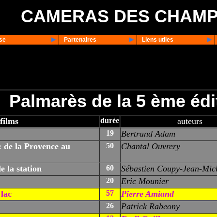
CAMERAS DES CHAM
se
Partenaires
Liens utiles
Palmarès de la
5
ème édit
films
durée
auteurs
19
Bertrand Adam
: de la Provence au
50
Chantal Ouvrery
e la station
60
Sébastien Coupy-Jean-Mich
20
Eric Mounier
 lac
57
Pierre Amiand
26
Patrick Rabeony