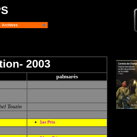
PS
Archives
ion- 2003
palmarès
el Touzin
1er Prix