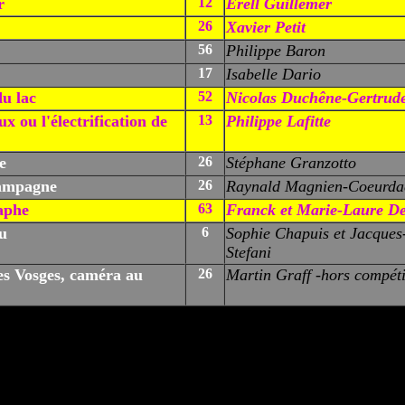
r
12
Erell Guillemer
26
Xavier Petit
56
Philippe Baron
17
Isabelle Dario
du lac
52
Nicolas Duchêne-Gertrude
ux ou l'électrification de
13
Philippe Lafitte
le
26
Stéphane Granzotto
ampagne
26
Raynald Magnien-Coeurda
raphe
63
Franck et Marie-Laure D
u
6
Sophie Chapuis et Jacques
Stefani
es Vosges, caméra au
26
Martin Graff -hors compéti