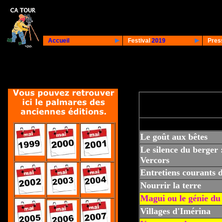
Accueil
Festival
2019
Pres
Le goût aux bêtes
Le silence du berger 
Vercors
Entretiens courants d
Nourrir la terre
Magui ou le génie du
Villages d'Imérina