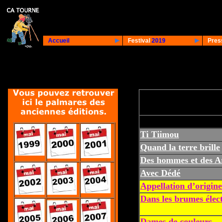
Accueil
Festival
2019
Pres
Ti Tiimou
Quand la terre brille
Des hommes et des A
Avec Dédé
Appellation d’origin
Dans les brumes élec
Dames de couleurs