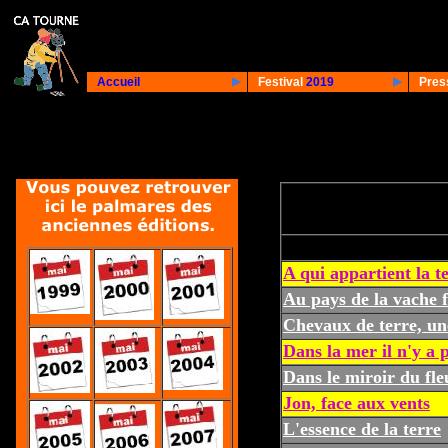
Accueil
Festival
2019
Pres
A qui appartient la t
Au pays de la vache 
Chevaux de terre, un
Dans la mer il n'y a 
Dans le miroir du fle
Jon, face aux vents
L'essence de la terre