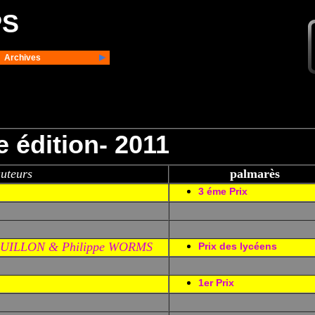
PS
Archives
 édition- 2011
uteurs
palmarès
3 éme Prix
 GUILLON & Philippe WORMS
Prix des lycéens
1er Prix