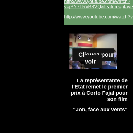
http://www.youtube.com/watch?
v=jBY7LRvB8VQ&feature=play
http://www.youtube.com/watch?v
Cliquez pour
voir
La représentante de
l'Etat remet le premier
prix à Corto Fajal pour
son film
"Jon, face aux vents"