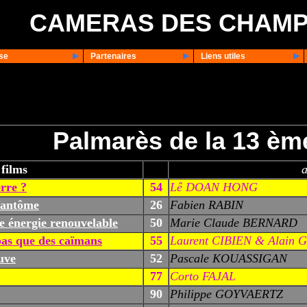
CAMERAS DES CHAM
se
Partenaires
Liens utiles
Palmarès de la 13 ème
films
a
erre ?
54
Lê DOAN HONG
fantôme
26
Fabien RABIN
e énergie renouvelable
50
Marie Claude BERNARD
pas que des caïmans
55
Laurent CIBIEN & Alain
uve
52
Pascale KOUASSIGAN
77
Corto FAJAL
90
Philippe GOYVAERTZ