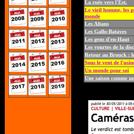
La ruée vers l'Est.
Le vieil homme, les p
monde
Les Altans
Les Gallo-Bataves
Les gens d'en-Haut
Les yourtes de la dis
Retour au Brouck : 
Sous le vent de l'usin
Un monde pour soi
Une saison comme un