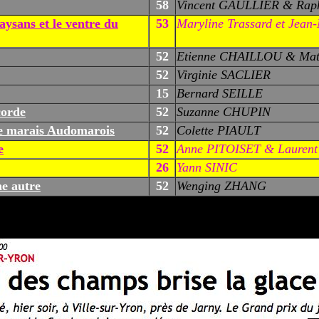
58
Vincent GAULLIER & Ra
aysans et le ventre du
53
Maryline Trassard et Jean-
52
Etienne CHAILLOU & Ma
52
Virginie SACLIER
15
Bernard SEILLE
corde
52
Suzanne CHUPIN
le marais Audomarois
52
Colette PIAULT
e
52
Anne PITOISET & Lauren
26
Yann SINIC
e autre
52
Wenging ZHANG