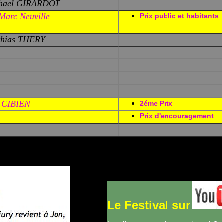
phael GIRARDOT
Marc Neuville
Prix public et habitants
thias THERY
t CIBIEN
2éme Prix
Prix d'encouragement
Le Festival sur